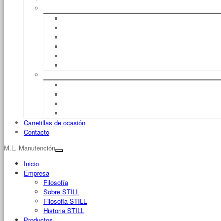
Servicio
Reparación
UVV (Normas De Prevención De Accidentes)
Mantenimiento
Full Service
Formación De Conductores
Seguro De Máquinas
Flujo De Material
Logística De Almacén
Sistemas De Management Del Flujo De Material
Fleet Manager™
Management De Flotas
Carretillas de ocasión
Contacto
M.L. Manutención
Inicio
Empresa
Filosofía
Sobre STILL
Filosofia STILL
Historia STILL
Productos