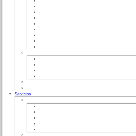
EXV
FM
EGG
EFV
EGD / EGD – S
EXU / EGU 30
EGU – S
EFU
CS
Tren De Remolques
Chasis E
Chasis E Autosuficientes
Chasis C
Carritos Porta Cargas
CiTi One
Protección EX
Servicios
Financiación
Leasing
Basic Dynamic
Alquiler Con Derecho A Compra
Compra
Duración
Alquiler