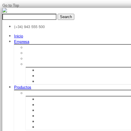
Go to Top
Search
for:
(+34) 943 555 500
Inicio
Empresa
Filosofía
Sobre STILL
Filosofia STILL
Historia STILL
1920 – 1940
1950 – 1970
1980 – Hoy
Productos
Carretillas Elevadoras De Horquilla Eléctricas
RX 50 1,0 – 1,6 T
RX 20 1,5 – 2,0 T
RX 60 1,6 – 2,0 T
RX 60 2,5 – 3,5 T
RX 60 4,0 – 5,0 T
RX 60 6,0 – 8,0 T