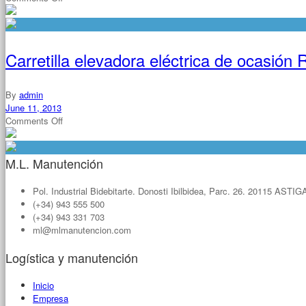
Carretilla
elevadora
segunda
mano.
Carretilla elevadora eléctrica de ocasión 
STILL
–
R70-
By
admin
35.
June 11, 2013
Carretilla
on
Comments Off
eléctrica
Carretilla
de
elevadora
4
eléctrica
M.L. Manutención
ruedas
de
contrapesada.
ocasión
Pol. Industrial Bidebitarte. Donosti Ibilbidea, Parc. 26. 20115 AS
R60-
(+34) 943 555 500
30-
(+34) 943 331 703
I
ml@mlmanutencion.com
Logística y manutención
Inicio
Empresa