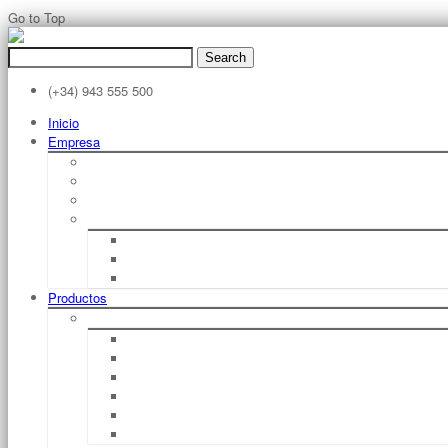
Go to Top
Search
for:
(+34) 943 555 500
Inicio
Empresa
Filosofía
Sobre STILL
Filosofia STILL
Historia STILL
1920 – 1940
1950 – 1970
1980 – Hoy
Productos
Carretillas Elevadoras De Horquilla Eléctricas
RX 50 1,0 – 1,6 T
RX 20 1,5 – 2,0 T
RX 60 1,6 – 2,0 T
RX 60 2,5 – 3,5 T
RX 60 4,0 – 5,0 T
RX 60 6,0 – 8,0 T