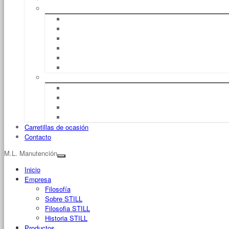
Servicio
Reparación
UVV (Normas De Prevención De Accidentes)
Mantenimiento
Full Service
Formación De Conductores
Seguro De Máquinas
Flujo De Material
Logística De Almacén
Sistemas De Management Del Flujo De Material
Fleet Manager™
Management De Flotas
Carretillas de ocasión
Contacto
M.L. Manutención
Inicio
Empresa
Filosofía
Sobre STILL
Filosofia STILL
Historia STILL
Productos