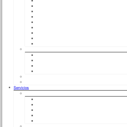
EXV
FM
EGG
EFV
EGD / EGD – S
EXU / EGU 30
EGU – S
EFU
CS
Tren De Remolques
Chasis E
Chasis E Autosuficientes
Chasis C
Carritos Porta Cargas
CiTi One
Protección EX
Servicios
Financiación
Leasing
Basic Dynamic
Alquiler Con Derecho A Compra
Compra
Duración
Alquiler