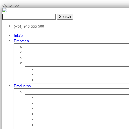
Go to Top
Search
for:
(+34) 943 555 500
Inicio
Empresa
Filosofía
Sobre STILL
Filosofia STILL
Historia STILL
1920 – 1940
1950 – 1970
1980 – Hoy
Productos
Carretillas Elevadoras De Horquilla Eléctricas
RX 50 1,0 – 1,6 T
RX 20 1,5 – 2,0 T
RX 60 1,6 – 2,0 T
RX 60 2,5 – 3,5 T
RX 60 4,0 – 5,0 T
RX 60 6,0 – 8,0 T