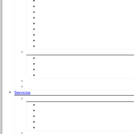
EXV
FM
EGG
EFV
EGD / EGD – S
EXU / EGU 30
EGU – S
EFU
CS
Tren De Remolques
Chasis E
Chasis E Autosuficientes
Chasis C
Carritos Porta Cargas
CiTi One
Protección EX
Servicios
Financiación
Leasing
Basic Dynamic
Alquiler Con Derecho A Compra
Compra
Duración
Alquiler