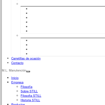
Servicio
Reparación
UVV (Normas De Prevención De Accidentes)
Mantenimiento
Full Service
Formación De Conductores
Seguro De Máquinas
Flujo De Material
Logística De Almacén
Sistemas De Management Del Flujo De Material
Fleet Manager™
Management De Flotas
Carretillas de ocasión
Contacto
M.L. Manutención
Inicio
Empresa
Filosofía
Sobre STILL
Filosofia STILL
Historia STILL
Productos