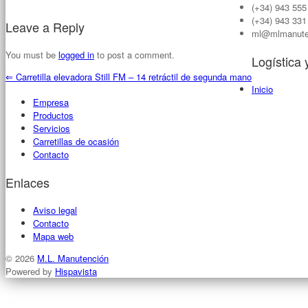
(+34) 943 555
(+34) 943 331
Leave a Reply
ml@mlmanute
You must be
logged in
to post a comment.
Logística
⇐
Carretilla elevadora Still FM – 14 retráctil de segunda mano
Inicio
Empresa
Productos
Servicios
Carretillas de ocasión
Contacto
Enlaces
Aviso legal
Contacto
Mapa web
© 2026
M.L. Manutención
Powered by
Hispavista