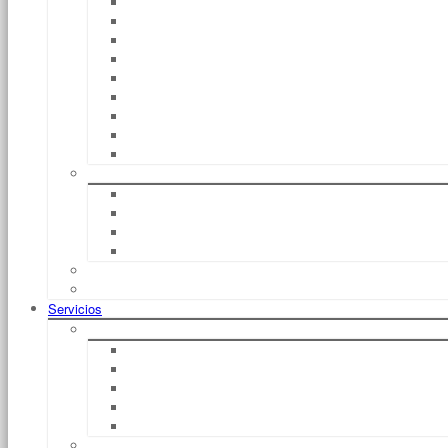
EXV
FM
EGG
EFV
EGD / EGD – S
EXU / EGU 30
EGU – S
EFU
CS
Tren De Remolques
Chasis E
Chasis E Autosuficientes
Chasis C
Carritos Porta Cargas
CiTi One
Protección EX
Servicios
Financiación
Leasing
Basic Dynamic
Alquiler Con Derecho A Compra
Compra
Duración
Alquiler