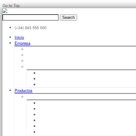
Go to Top
Search
for:
(+34) 943 555 500
Inicio
Empresa
Filosofía
Sobre STILL
Filosofia STILL
Historia STILL
1920 – 1940
1950 – 1970
1980 – Hoy
Productos
Carretillas Elevadoras De Horquilla Eléctricas
RX 50 1,0 – 1,6 T
RX 20 1,5 – 2,0 T
RX 60 1,6 – 2,0 T
RX 60 2,5 – 3,5 T
RX 60 4,0 – 5,0 T
RX 60 6,0 – 8,0 T