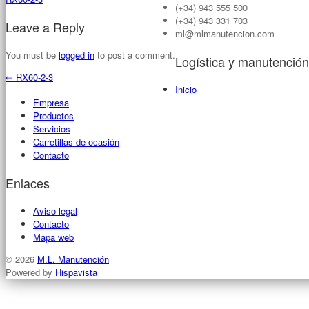
(+34) 943 555 500
(+34) 943 331 703
Leave a Reply
ml@mlmanutencion.com
You must be
logged in
to post a comment.
Logística y manutención
⇐
RX60-2-3
Inicio
Empresa
Productos
Servicios
Carretillas de ocasión
Contacto
Enlaces
Aviso legal
Contacto
Mapa web
© 2026
M.L. Manutención
Powered by
Hispavista