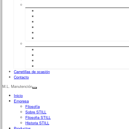
Servicio
Reparación
UVV (Normas De Prevención De Accidentes)
Mantenimiento
Full Service
Formación De Conductores
Seguro De Máquinas
Flujo De Material
Logística De Almacén
Sistemas De Management Del Flujo De Material
Fleet Manager™
Management De Flotas
Carretillas de ocasión
Contacto
M.L. Manutención
Inicio
Empresa
Filosofía
Sobre STILL
Filosofia STILL
Historia STILL
Productos