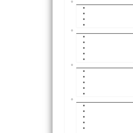
Carretillas Elevadoras Diesel Y A 
R70 1,6-2,0 T
RX70 2,2-3,5 T
R70 4,0-5,0 T
R70 6,0-8,0 T
Técnica De Almacenamiento
Carretillas Elevadoras De
Comisionadoras
Apiladoras De Comisonado
Transpaletas
Apiladores
Carros Y Tractores
R 06
R 07
R 08
CX-T
LTX
Aparatos Usados
R 20
R 60 2,2 – 5,0
R 60 4,0 – 5,0
R 70 2,0 – 3,0
R 70 3,5 – 4,5