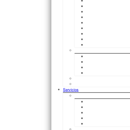
EXV
FM
EGG
EFV
EGD / EGD – S
EXU / EGU 30
EGU – S
EFU
CS
Tren De Remolques
Chasis E
Chasis E Autosuficientes
Chasis C
Carritos Porta Cargas
CiTi One
Protección EX
Servicios
Financiación
Leasing
Basic Dynamic
Alquiler Con Derecho A C
Compra
Duración
Alquiler