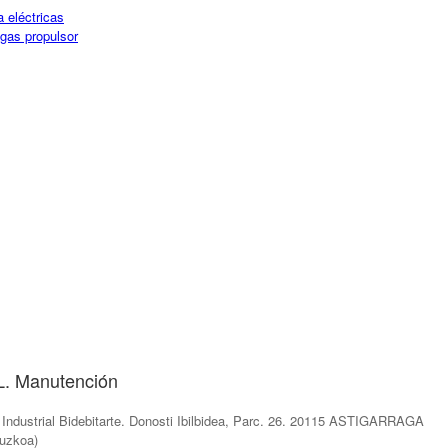
a eléctricas
 gas propulsor
L. Manutención
 Industrial Bidebitarte. Donosti Ibilbidea, Parc. 26. 20115 ASTIGARRAGA
puzkoa)