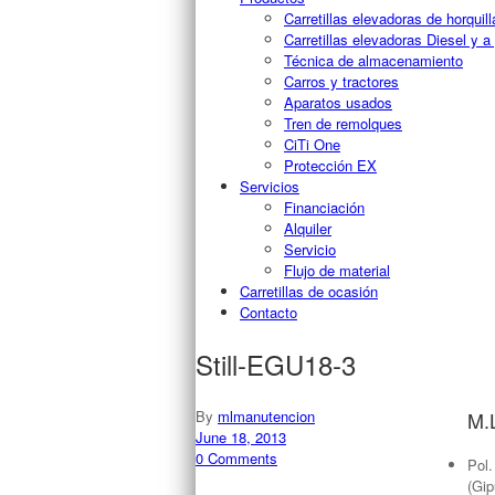
Carretillas elevadoras de horquill
Carretillas elevadoras Diesel y a
Técnica de almacenamiento
Carros y tractores
Aparatos usados
Tren de remolques
CiTi One
Protección EX
Servicios
Financiación
Alquiler
Servicio
Flujo de material
Carretillas de ocasión
Contacto
Still-EGU18-3
By
mlmanutencion
M.
June 18, 2013
0 Comments
Pol.
(Gi