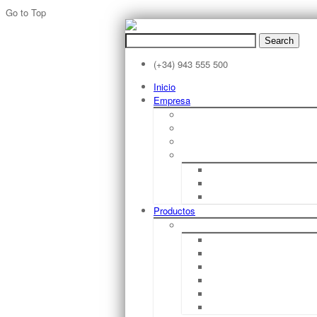
Go to Top
Search
for:
(+34) 943 555 500
Inicio
Empresa
Filosofía
Sobre STILL
Filosofia STILL
Historia STILL
1920 – 1940
1950 – 1970
1980 – Hoy
Productos
Carretillas Elevadoras De Horquilla
RX 50 1,0 – 1,6 T
RX 20 1,5 – 2,0 T
RX 60 1,6 – 2,0 T
RX 60 2,5 – 3,5 T
RX 60 4,0 – 5,0 T
RX 60 6,0 – 8,0 T