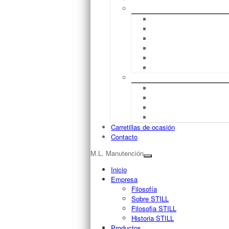
Servicio
Reparación
UVV (Normas De Prevenció
Mantenimiento
Full Service
Formación De Conductores
Seguro De Máquinas
Flujo De Material
Logística De Almacén
Sistemas De Management De
Fleet Manager™
Management De Flotas
Carretillas de ocasión
Contacto
M.L. Manutención
Inicio
Empresa
Filosofía
Sobre STILL
Filosofia STILL
Historia STILL
Productos